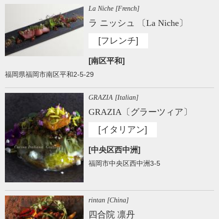
La Niche [French]
ラ ニッシュ 〔La Niche〕
[フレンチ]
[南区平和]
福岡県福岡市南区平和2-5-29
GRAZIA [Italian]
GRAZIA〔グラーツィア〕
[イタリアン]
[中央区西中洲]
福岡市中央区西中洲3-5
rintan [China]
四合院 凛丹