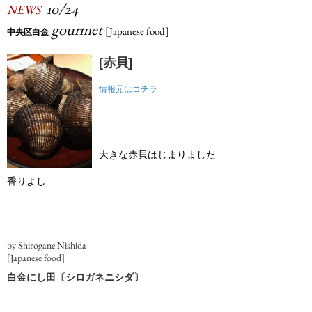
10/24
NEWS
gourmet
[Japanese food]
中央区白金
[赤貝]
情報元はコチラ
大きな赤貝はじまりました
香りよし
by Shirogane Nishida
[Japanese food]
白金にし田〔シロガネニシダ〕