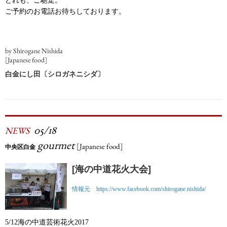
どれも、ご馳走。
ご予約のお電話お待ちしております。
by Shirogane Nishida
[Japanese food]
白金にし田〔シロガネニシダ〕
05/18
NEWS
gourmet
[Japanese food]
中央区白金
[海の中道花火大会]
情報元
https://www.facebook.com/shirogane.nishida/
5/12海の中道芸術花火2017