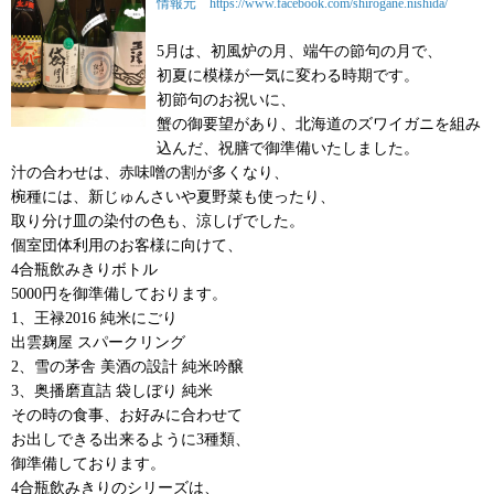
情報元 https://www.facebook.com/shirogane.nishida/
5月は、初風炉の月、端午の節句の月で、
初夏に模様が一気に変わる時期です。
初節句のお祝いに、
蟹の御要望があり、北海道のズワイガニを組み
込んだ、祝膳で御準備いたしました。
汁の合わせは、赤味噌の割が多くなり、
椀種には、新じゅんさいや夏野菜も使ったり、
取り分け皿の染付の色も、涼しげでした。
個室団体利用のお客様に向けて、
4合瓶飲みきりボトル
5000円を御準備しております。
1、王禄2016 純米にごり
出雲麹屋 スパークリング
2、雪の茅舎 美酒の設計 純米吟醸
3、奥播磨直詰 袋しぼり 純米
その時の食事、お好みに合わせて
お出しできる出来るように3種類、
御準備しております。
4合瓶飲みきりのシリーズは、