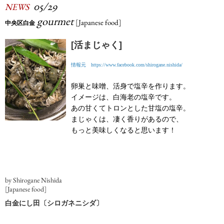
05/29
NEWS
gourmet
[Japanese food]
中央区白金
[活まじゃく]
情報元 https://www.facebook.com/shirogane.nishida/
卵巣と味噌、活身で塩辛を作ります。
イメージは、白海老の塩辛です。
あの甘くてトロンとした甘塩の塩辛。
まじゃくは、凄く香りがあるので、
もっと美味しくなると思います！
by Shirogane Nishida
[Japanese food]
白金にし田〔シロガネニシダ〕