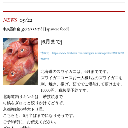
05/22
NEWS
gourmet
[Japanese food]
中央区白金
[6月まで]
情報元 https://www.facebook.com/shirogane.nishida/posts/731056893
768323
北海道のズワイガニは、6月までです。
ズワイガニコースお一人様1匹のズワイガニを
刺、焼き、揚げ、茹ででご堪能して頂けます。
18000円、税抜要予約です。
北海道釣りキンキは、若狭焼きで
柑橘をぎゅっと絞りかけてどうぞ。
京都舞鶴の特大トリ貝。
こちらも、6月半ばまでになりそうです。
ご予約時に、お伝えください。