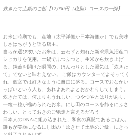
炊きたて土鍋のご飯【12,000円（税別）コースの一例】
お米は時期でも、産地（太平洋側か日本海側か）でも美味
しさはちがうと語る店主。
自らが選び抜いたお米は、云わずと知れた新潟県魚沼産コ
シヒカリを使用。土鍋でふつふつと、生米から炊き上げ
る。鍋蓋を開けた瞬間の、ほんわりとした湯気は「炊きた
て」でないと味わえない。
ご飯はカウンターでよそってく
れ、個室では好きなように自由に盛る。コースでおなかい
っぱいという人も、あれよあれよとおかわりしてしまう。
炊きたては、何よりもうれしい。つやつやとはりがあり、
一粒一粒が極められたお米。にし田のコースを飾るにふさ
わしい、とっておきのご馳走と言えるだろう。
日本人のDNAに組み込まれた、和食の真髄であるごはん。
誰もが笑顔になるにし田の「炊きたて土鍋のご飯」にきっ
と魅了されるはず。