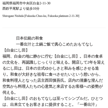
福岡県福岡市中央区白金2-11-30
西鉄平尾駅より徒歩10分
Shirogane Nishida [Fukuoka Chuo-ku, Fukuoka platinum 2-11-30]
日本伝統の和食
一番出汁と土鍋ご飯で真心こめたおもてなし
【白金にし田】
福岡、白金の地に静かに佇む【白金にし田】。日本の食卓
の文化を、再認識しじっくりと味える。開店して2年を迎え
るにし田は、日本の古式ゆかしさと和みを感じさせる造
り。和食が大好きな祖母に食べさせたいという想いから、
和食料理人となった店主西田慎吾氏。店内の清廉な澄んだ
空気から料理人たちの心意気と来店するお客様への姿勢が
伺える。
【白金にし田】のおもてなしは至ってシンプルだ。ひとつ
は、出来立てをお客さまに提供すること。「一番出汁」