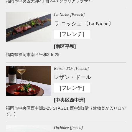
福岡市中央区天神2丁目2-43 ソラリアプラザ7F
La Niche [French]
ラ ニッシュ 〔La Niche〕
[フレンチ]
[南区平和]
福岡県福岡市南区平和2-5-29
Raisin d'Or [French]
レザン・ドール
[フレンチ]
[中央区西中洲]
福岡市中央区西中洲2-25 STAGE1 西中洲1階（建物奥が入り口で
す。)
Orchidee [french]