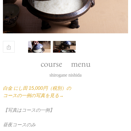
course menu
shirogane nishida
白金 にし田 15,000円（税別）の
コースの一例の写真を見る→
【写真はコースの一例】
昼夜コースのみ