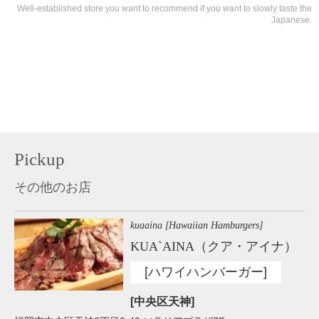
Well-established store you want to recommend if you want to slowly taste the
Japanese.
Pickup
その他のお店
kuaaina [Hawaiian Hamburgers]
KUA`AINA（クア・アイナ）
[ハワイハンバーガー]
[中央区天神]