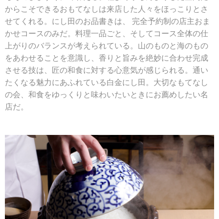
からこそできるおもてなしは来店した人々をほっこりとさ
せてくれる。にし田のお品書きは、 完全予約制の店主おま
かせコースのみだ。料理一品ごと、そしてコース全体の仕
上がりのバランスが考えられている。山のものと海のもの
をあわせることを意識し、香りと旨みを絶妙に合わせ完成
させる技は、匠の和食に対する心意気が感じられる。通い
たくなる魅力にあふれている白金にし田。大切なもてなし
の会、和食をゆっくりと味わいたいときにお薦めしたい名
店だ。