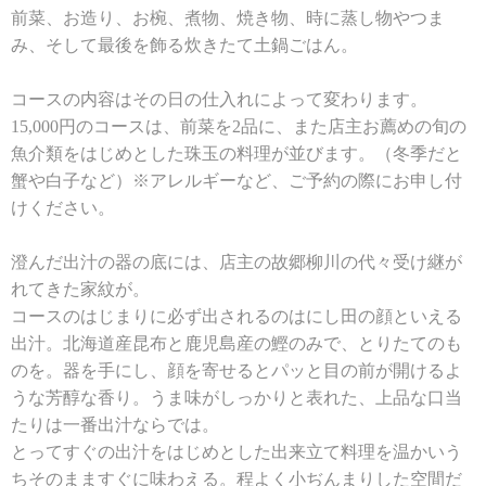
前菜、お造り、お椀、煮物、焼き物、時に蒸し物やつま
み、そして最後を飾る炊きたて土鍋ごはん。
コースの内容はその日の仕入れによって変わります。
15,000円のコースは、前菜を2品に、また店主お薦めの旬の
魚介類をはじめとした珠玉の料理が並びます。（冬季だと
蟹や白子など）※アレルギーなど、ご予約の際にお申し付
けください。
澄んだ出汁の器の底には、店主の故郷柳川の代々受け継が
れてきた家紋が。
コースのはじまりに必ず出されるのはにし田の顔といえる
出汁。北海道産昆布と鹿児島産の鰹のみで、とりたてのも
のを。器を手にし、顔を寄せるとパッと目の前が開けるよ
うな芳醇な香り。うま味がしっかりと表れた、上品な口当
たりは一番出汁ならでは。
とってすぐの出汁をはじめとした出来立て料理を温かいう
ちそのまますぐに味わえる。程よく小ぢんまりした空間だ