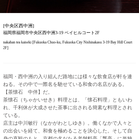
[中央区西中洲]
福岡県福岡市中央区西中洲3-19 ベイヒルコート2F
nakahan tea kaiseki [Fukuoka Chuo-ku, Fukuoka City Nishinakasu 3-19 Bay Hill Court
2F]
福岡・西中洲の入り組んだ路地には様々な飲食店が軒を連
ねる。その中で一際名を馳せている和食の名店がある。
【茶懐石 中伴】だ。
茶懐石（ちゃかいせき）料理とは、「懐石料理」ともいわ
れ、千利休が大成させた茶事に出される簡素な料理とされ
ている。
店主は中川敏行（なかがわとしゆき）。働くなかで人々と
の出会いを経て、和食を極めることを決心した。そして自
身の直観のもと、京都の名だたる老舗料亭「瓢亭」に単独