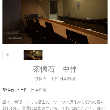
茶懐石 中伴
茶懐石 中伴 日本料理
茶懐石 中伴
日本料理
設え、料理、そして店主の一つ一つの所作から伝わる客を
慈しむ心。言葉には出さずとも、それはあたたかく、確か