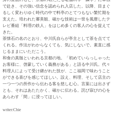
で赴き、その強い信念を認められ入店した。以降、目まぐ
るしく変わりゆく時代の中で料亭のとてつもない繁忙期を
支えた。培われた審美観、確かな技術は一世を風靡したテ
レビ番組「料理の鉄人」をはじめ多くの客人の心を捉えて
きた。
茶懐石の名のとおり、中川氏自らが亭主として茶を点てて
くれる。作法がわからなくても、気にしないで。素直に感
じるままにいただこう。
和食の真髄といわれる京都の地。「初めていらっしゃった
お客様に、啓蒙していく義務がある」と語る中川氏。代々
料理人によって受け継がれた技が、ここ福岡で味わうこと
ができる喜びを感じてほしい。設え、料理、そして店主の
一つ一つの所作から伝わる客を慈しむ心。言葉には出さず
とも、それはあたたかく、確かに伝わる。詫び寂びの心を
あらわす「間」に浸ってほしい。
writer:Chie