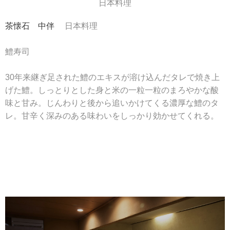
日本料理
茶懐石 中伴
日本料理
鱧寿司
30年来継ぎ足された鱧のエキスが溶け込んだタレで焼き上
げた鱧。しっとりとした身と米の一粒一粒のまろやかな酸
味と甘み。じんわりと後から追いかけてくる濃厚な鱧のタ
レ。甘辛く深みのある味わいをしっかり効かせてくれる。