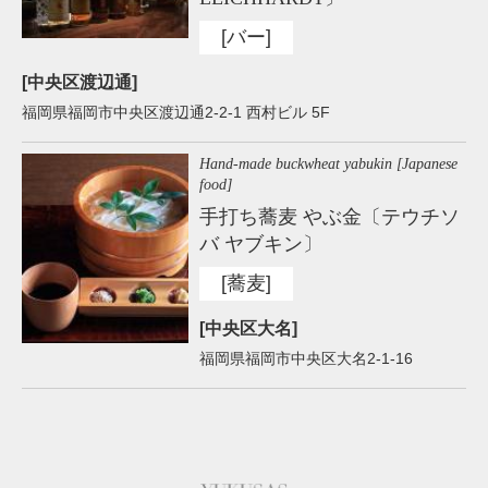
[バー]
[中央区渡辺通]
福岡県福岡市中央区渡辺通2-2-1 西村ビル 5F
Hand-made buckwheat yabukin [Japanese
food]
手打ち蕎麦 やぶ金〔テウチソ
バ ヤブキン〕
[蕎麦]
[中央区大名]
福岡県福岡市中央区大名2-1-16