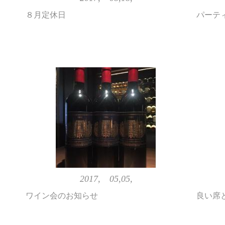
８月定休日
パーテ
2017, 05,05,
ワイン会のお知らせ
良い席