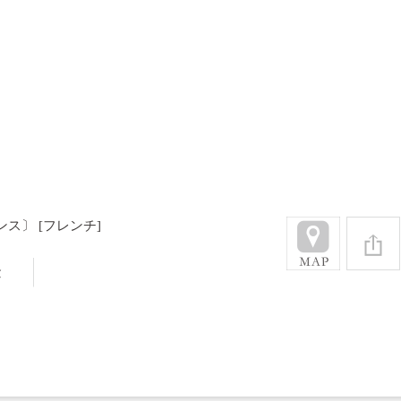
ヴァンス〕
[フレンチ]
金