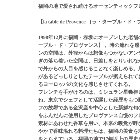
福岡の地で愛され続けるオーセンティックフ
【la table de Provence ［ラ・ターブル
1998年12月に福岡・赤坂にオープンした老
ーブル・ド・プロヴァンス】 。時の流れを
ンの空間は、外観からは想像もつかないアン
ぎの落ち着いた空間は、日差しをとりいれな
で外からの人目を感じることなく楽しめる。
があるどっしりとしたテーブルが据えられて
るヨーロッパの文化を感じさせてくれる。
フレンチを手がけるのは、ミシュラン星獲得
ね、東京でシェフとして活躍した経歴をもつ
フの故郷である金沢産を中心とした新鮮な旬
をふんだんに使用したプロヴァンス自慢のフ
素材にあわせた香草を用い、本来の嗅覚が呼
やかで香味溢れる料理たちは、福岡の美食を
をとらえている。福岡の地で17年以上の歴史