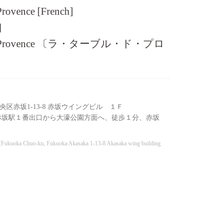
 Provence [French]
]
e de Provence 〔ラ・ターブル・ド・プロ
〕
区赤坂1-13-8 赤坂ウイングビル １Ｆ
赤坂駅１番出口から大濠公園方面へ、徒歩１分、赤坂
e [Fukuoka Chuo-ku, Fukuoka Akasaka 1-13-8 Akasaka wing building