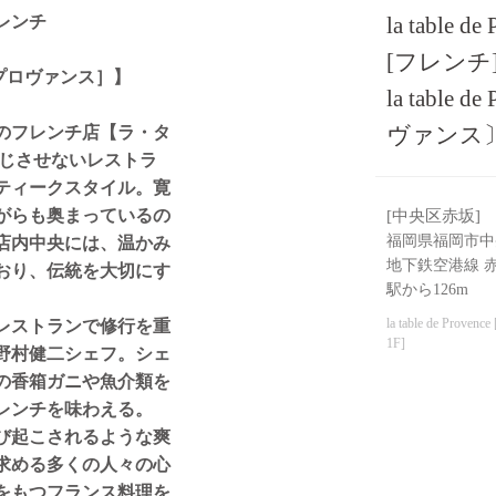
レンチ
la table de
[フレンチ
・ド・プロヴァンス］】
la tabl
ヴァンス
舗のフレンチ店【ラ・タ
感じさせないレストラ
ティークスタイル。寛
がらも奥まっているの
[中央区赤坂]
福岡県福岡市中央
店内中央には、温かみ
地下鉄空港線 
おり、伝統を大切にす
駅から126m
la table de Provenc
レストランで修行を重
1F]
野村健二シェフ。シェ
の香箱ガニや魚介類を
レンチを味わえる。
び起こされるような爽
求める多くの人々の心
をもつフランス料理を