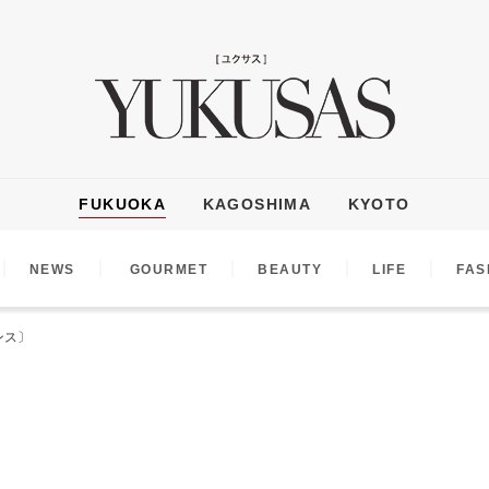
FUKUOKA
KAGOSHIMA
KYOTO
｜
｜
｜
｜
｜
NEWS
GOURMET
BEAUTY
LIFE
FAS
ァンス〕