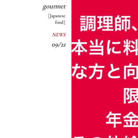
gourmet
[Japanese
food]
NEWS
09/21