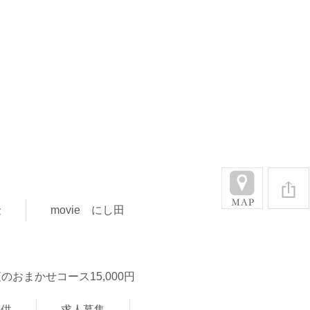
金
movie にし田
のおまかせコース15,000円
お供
求人募集