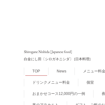
Shirogane Nishida [Japanese food]
白金にし田〔シロガネニシダ〕
[日本料理]
TOP
News
メニュー料
ドリンクメニュー料金
個室
おまかせコース12,000円の一例
夜
夜のアラカルト
ギフト ご飯の