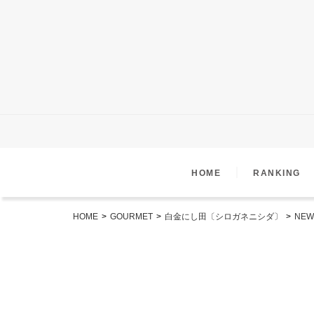
｜
HOME
RANKING
HOME
>
GOURMET
>
白金にし田〔シロガネニシダ〕
>
NEW