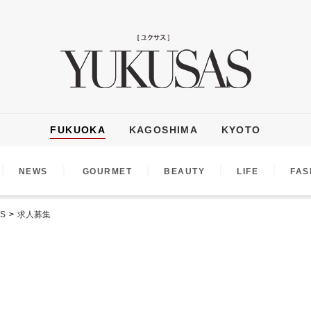
FUKUOKA
KAGOSHIMA
KYOTO
｜
｜
｜
｜
｜
NEWS
GOURMET
BEAUTY
LIFE
FAS
S
>
求人募集