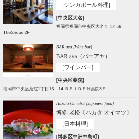
[シンガポール料理]
[中央区大名]
福岡県福岡市中央区大名１-12-56
TheShops 2F
BAR aya [Wine bar]
BAR aya（バーアヤ）
[ワインバー]
[中央区薬院]
福岡市中央区薬院1丁目16－14 ＢＥＩＤＥＮ薬院3Ｆ
Hakata Oimatsu [Japanese food]
博多 老松〔ハカタ オイマツ〕
[日本料理]
[博多区中洲中島町]