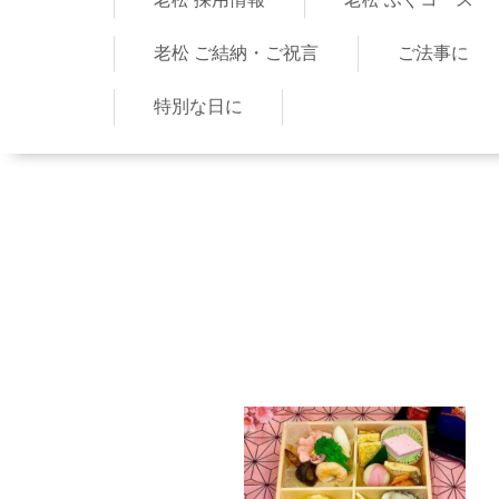
老松 ご結納・ご祝言
ご法事に
特別な日に