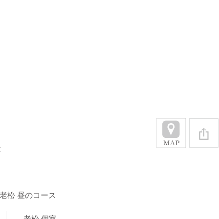
金
老松 昼のコース
老松 個室