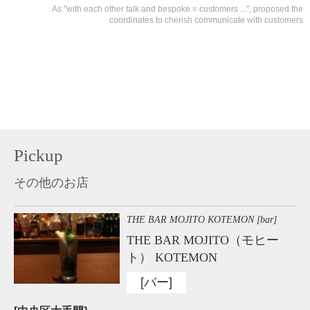
As "with each other talk and bespoke = customers ...", proposed the
coordinates to cherish communicate with customers
Pickup
その他のお店
THE BAR MOJITO KOTEMON [bar]
THE BAR MOJITO（モヒー
ト） KOTEMON
[バー]