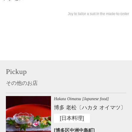
Joy to tailor a suit in the made-to-order
Pickup
その他のお店
Hakata Oimatsu [Japanese food]
博多 老松〔ハカタ オイマツ〕
[日本料理]
[博多区中洲中島町]