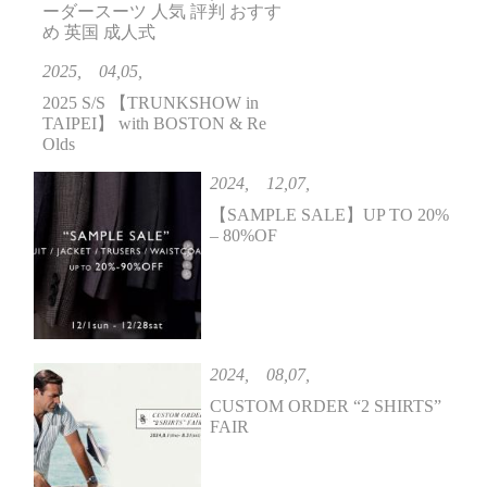
ーダースーツ 人気 評判 おすす
め 英国 成人式
2025, 04,05,
2025 S/S 【TRUNKSHOW in
TAIPEI】 with BOSTON & Re
Olds
2024, 12,07,
【SAMPLE SALE】UP TO 20%
– 80%OF
2024, 08,07,
CUSTOM ORDER “2 SHIRTS”
FAIR