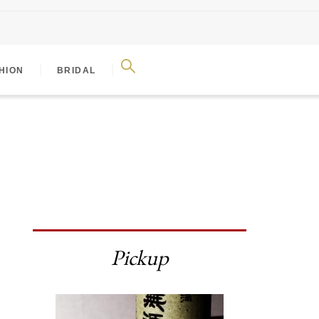
｜
｜
HION
BRIDAL
Pickup