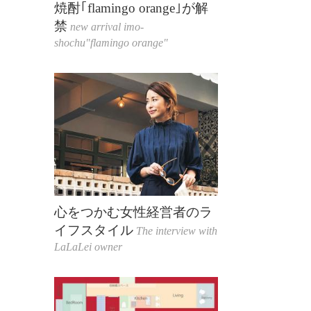
焼酎｢flamingo orange｣が解
禁
new arrival imo-
shochu"flamingo orange"
心をつかむ女性経営者のラ
イフスタイル
The interview with
LaLaLei owner