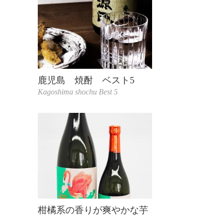
鹿児島 焼酎 ベスト5
Kagoshima shochu Best 5
柑橘系の香りが爽やかな芋