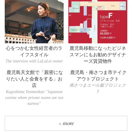
心をつかむ女性経営者のラ
鹿児島移動になったビジネ
イフスタイル
スマンにもお勧めデザイナ
The interview with LaLaLei owner
ーズ賃貸物件
鹿児島天文館で「親密にな
鹿児島・南さつま市テイク
りたい人と会食をする」お
アウトプロジェクト
店
南さつまエール飯プロジェク
ト
Kagoshima Tenmonkan "Japanese
cuisine where private rooms are not
narrow"
more