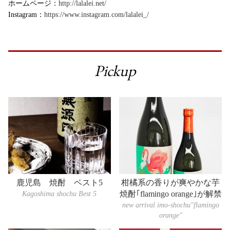
ホームページ：
http://lalalei.net/
Instagram：
https://www.instagram.com/lalalei_/
Pickup
鹿児島 焼酎 ベスト5
柑橘系の香りが爽やかな芋
Kagoshima shochu Best 5
焼酎｢flamingo orange｣が解禁
new arrival imo-shochu"flamingo
orange"